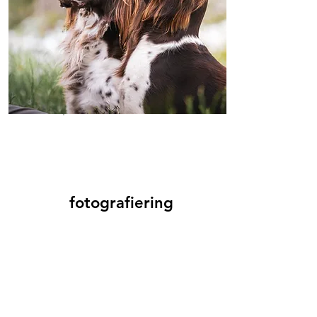
fotografiering
Evenemang och konserter
Bröllop
Djur och människors
själsfränder
Affärer
Drönarfotografering